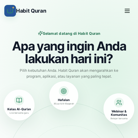
✦
Habit Quran
Selamat datang di Habit Quran
Apa yang ingin Anda
lakukan hari ini?
Pilih kebutuhan Anda. Habit Quran akan mengarahkan ke
program, aplikasi, atau layanan yang paling tepat.
Hafalan
30 juz & Al-Baqarah
Kelas Al-Qur’an
Webinar &
Live bersama guru
Komunitas
Belajar bersama