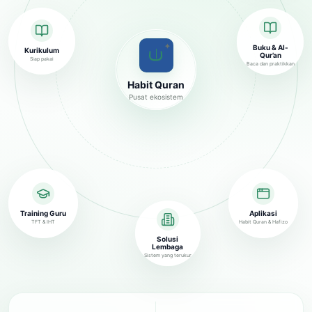
✦
Buku & Al-
Kurikulum
Qur’an
Siap pakai
Baca dan praktikkan
Habit Quran
Pusat ekosistem
Training Guru
Aplikasi
TFT & IHT
Habit Quran & Hafizo
Solusi
Lembaga
Sistem yang terukur