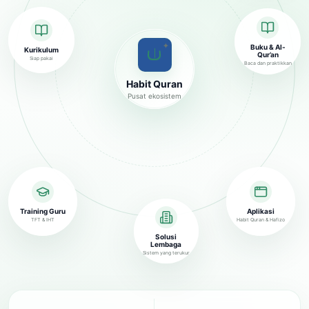
✦
Buku & Al-
Kurikulum
Qur’an
Siap pakai
Baca dan praktikkan
Habit Quran
Pusat ekosistem
Training Guru
Aplikasi
TFT & IHT
Habit Quran & Hafizo
Solusi
Lembaga
Sistem yang terukur