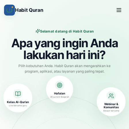
✦
Habit Quran
Selamat datang di Habit Quran
Apa yang ingin Anda
lakukan hari ini?
Pilih kebutuhan Anda. Habit Quran akan mengarahkan ke
program, aplikasi, atau layanan yang paling tepat.
Hafalan
30 juz & Al-Baqarah
Kelas Al-Qur’an
Webinar &
Live bersama guru
Komunitas
Belajar bersama