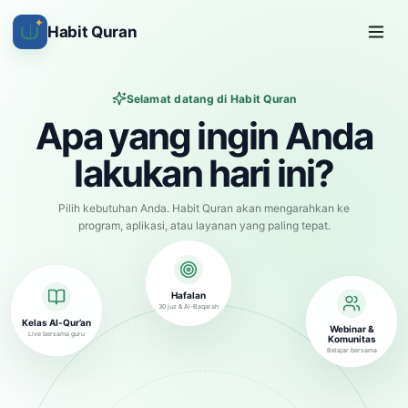
✦
Habit Quran
Selamat datang di Habit Quran
Apa yang ingin Anda
lakukan hari ini?
Pilih kebutuhan Anda. Habit Quran akan mengarahkan ke
program, aplikasi, atau layanan yang paling tepat.
Hafalan
30 juz & Al-Baqarah
Kelas Al-Qur’an
Webinar &
Live bersama guru
Komunitas
Belajar bersama