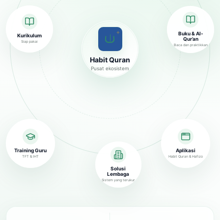
✦
Buku & Al-
Kurikulum
Qur’an
Siap pakai
Baca dan praktikkan
Habit Quran
Pusat ekosistem
Training Guru
Aplikasi
TFT & IHT
Habit Quran & Hafizo
Solusi
Lembaga
Sistem yang terukur