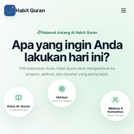
✦
Habit Quran
Selamat datang di Habit Quran
Apa yang ingin Anda
lakukan hari ini?
Pilih kebutuhan Anda. Habit Quran akan mengarahkan ke
program, aplikasi, atau layanan yang paling tepat.
Hafalan
30 juz & Al-Baqarah
Kelas Al-Qur’an
Webinar &
Live bersama guru
Komunitas
Belajar bersama