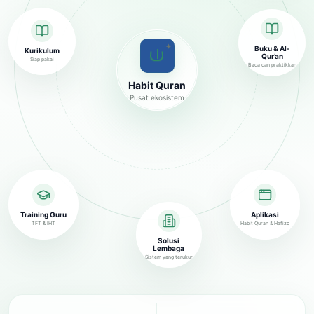
✦
Buku & Al-
Kurikulum
Qur’an
Siap pakai
Baca dan praktikkan
Habit Quran
Pusat ekosistem
Training Guru
Aplikasi
TFT & IHT
Habit Quran & Hafizo
Solusi
Lembaga
Sistem yang terukur