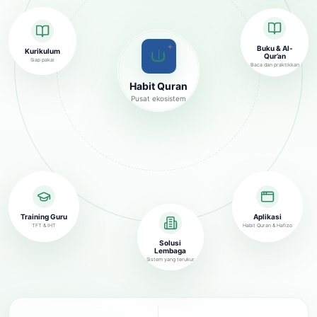
✦
Buku & Al-
Kurikulum
Qur’an
Siap pakai
Baca dan praktikkan
Habit Quran
Pusat ekosistem
Training Guru
Aplikasi
TFT & IHT
Habit Quran & Hafizo
Solusi
Lembaga
Sistem yang terukur