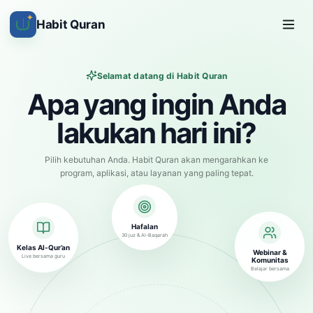
✦
Habit Quran
Selamat datang di Habit Quran
Apa yang ingin Anda
lakukan hari ini?
Pilih kebutuhan Anda. Habit Quran akan mengarahkan ke
program, aplikasi, atau layanan yang paling tepat.
Hafalan
30 juz & Al-Baqarah
Kelas Al-Qur’an
Webinar &
Live bersama guru
Komunitas
Belajar bersama