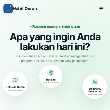
✦
Habit Quran
Selamat datang di Habit Quran
Apa yang ingin Anda
lakukan hari ini?
Pilih kebutuhan Anda. Habit Quran akan mengarahkan ke
program, aplikasi, atau layanan yang paling tepat.
Hafalan
30 juz & Al-Baqarah
Kelas Al-Qur’an
Webinar &
Live bersama guru
Komunitas
Belajar bersama