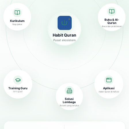
✦
Buku & Al-
Kurikulum
Qur’an
Siap pakai
Baca dan praktikkan
Habit Quran
Pusat ekosistem
Training Guru
Aplikasi
TFT & IHT
Habit Quran & Hafizo
Solusi
Lembaga
Sistem yang terukur