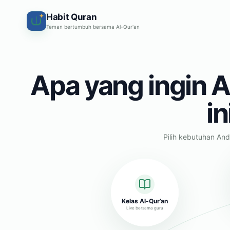
Habit Quran
✦
Teman bertumbuh bersama Al-Qur'an
Apa yang ingin A
in
Pilih kebutuhan And
Kelas Al-Qur’an
Live bersama guru