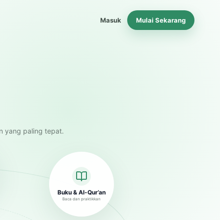
Masuk
Mulai Sekarang
n yang paling tepat.
Buku & Al-Qur’an
Baca dan praktikkan