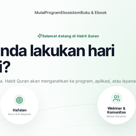
Mulai
Program
Ekosistem
Buku & Ebook
Selamat datang di Habit Quran
nda lakukan hari
i?
a. Habit Quran akan mengarahkan ke program, aplikasi, atau layana
Webinar &
Hafalan
Komunitas
30 juz & Al-Baqarah
Belajar bersama