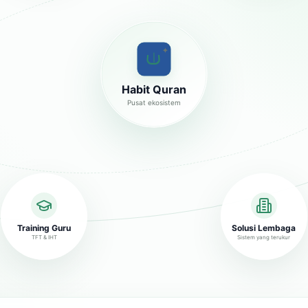
✦
Habit Quran
Pusat ekosistem
Training Guru
Solusi Lembaga
TFT & IHT
Sistem yang terukur