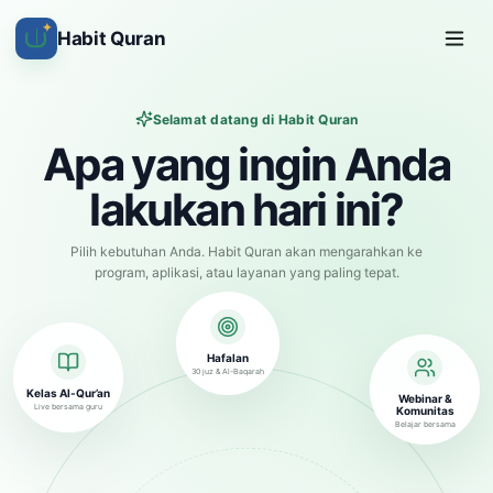
✦
Habit Quran
Selamat datang di Habit Quran
Apa yang ingin Anda
lakukan hari ini?
Pilih kebutuhan Anda. Habit Quran akan mengarahkan ke
program, aplikasi, atau layanan yang paling tepat.
Hafalan
30 juz & Al-Baqarah
Kelas Al-Qur’an
Webinar &
Live bersama guru
Komunitas
Belajar bersama