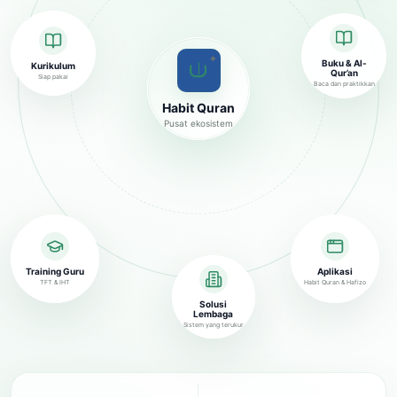
✦
Buku & Al-
Kurikulum
Qur’an
Siap pakai
Baca dan praktikkan
Habit Quran
Pusat ekosistem
Training Guru
Aplikasi
TFT & IHT
Habit Quran & Hafizo
Solusi
Lembaga
Sistem yang terukur