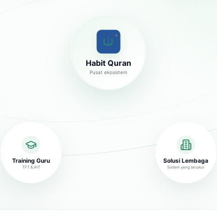
✦
Habit Quran
Pusat ekosistem
Training Guru
Solusi Lembaga
TFT & IHT
Sistem yang terukur