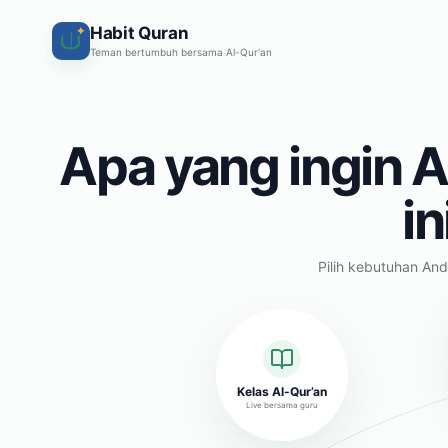
Habit Quran
✦
Teman bertumbuh bersama Al-Qur'an
Apa yang ingin A
in
Pilih kebutuhan And
Kelas Al-Qur’an
Live bersama guru