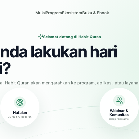
Mulai
Program
Ekosistem
Buku & Ebook
Selamat datang di Habit Quran
nda lakukan hari
i?
a. Habit Quran akan mengarahkan ke program, aplikasi, atau layana
Webinar &
Hafalan
Komunitas
30 juz & Al-Baqarah
Belajar bersama