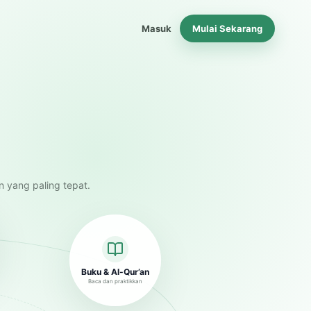
Masuk
Mulai Sekarang
n yang paling tepat.
Buku & Al-Qur’an
Baca dan praktikkan