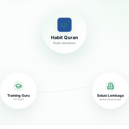
✦
Habit Quran
Pusat ekosistem
Training Guru
Solusi Lembaga
TFT & IHT
Sistem yang terukur