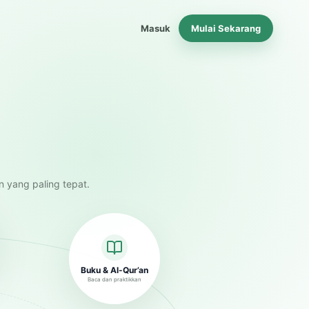
Masuk
Mulai Sekarang
n yang paling tepat.
Buku & Al-Qur’an
Baca dan praktikkan