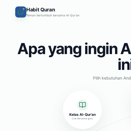
Habit Quran
✦
Teman bertumbuh bersama Al-Qur'an
Apa yang ingin A
in
Pilih kebutuhan And
Kelas Al-Qur’an
Live bersama guru