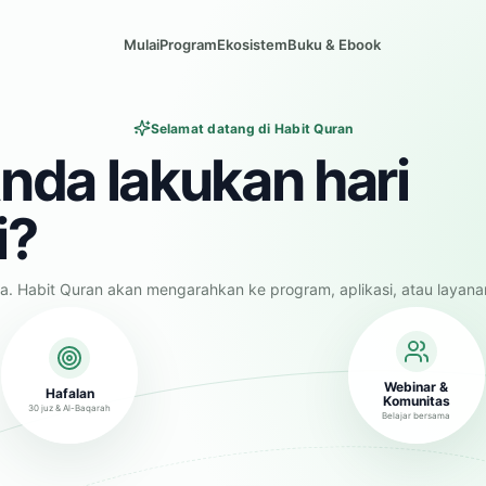
Mulai
Program
Ekosistem
Buku & Ebook
Selamat datang di Habit Quran
nda lakukan hari
i?
a. Habit Quran akan mengarahkan ke program, aplikasi, atau layana
Webinar &
Hafalan
Komunitas
30 juz & Al-Baqarah
Belajar bersama