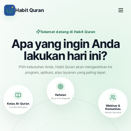
✦
Habit Quran
Selamat datang di Habit Quran
Apa yang ingin Anda
lakukan hari ini?
Pilih kebutuhan Anda. Habit Quran akan mengarahkan ke
program, aplikasi, atau layanan yang paling tepat.
Hafalan
30 juz & Al-Baqarah
Kelas Al-Qur’an
Webinar &
Live bersama guru
Komunitas
Belajar bersama