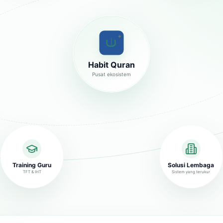
✦
Habit Quran
Pusat ekosistem
Training Guru
Solusi Lembaga
TFT & IHT
Sistem yang terukur