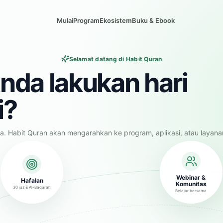
Mulai
Program
Ekosistem
Buku & Ebook
Selamat datang di Habit Quran
nda lakukan hari
i?
a. Habit Quran akan mengarahkan ke program, aplikasi, atau layana
Webinar &
Hafalan
Komunitas
30 juz & Al-Baqarah
Belajar bersama