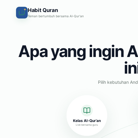
Habit Quran
✦
Teman bertumbuh bersama Al-Qur'an
Apa yang ingin A
in
Pilih kebutuhan And
Kelas Al-Qur’an
Live bersama guru