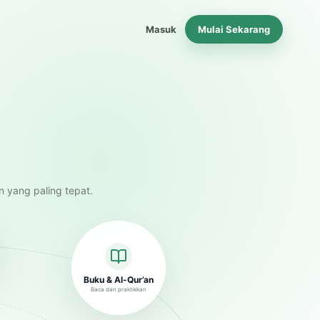
Masuk
Mulai Sekarang
n yang paling tepat.
Buku & Al-Qur’an
Baca dan praktikkan