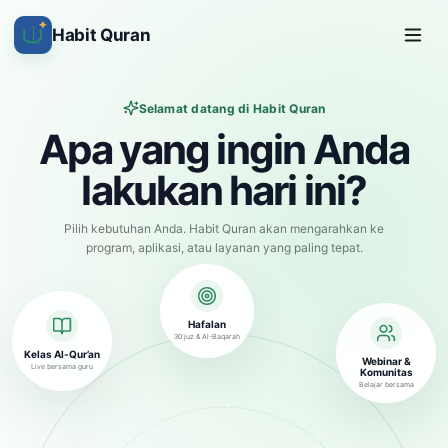
✦
Habit Quran
Selamat datang di Habit Quran
Apa yang ingin Anda
lakukan hari ini?
Pilih kebutuhan Anda. Habit Quran akan mengarahkan ke
program, aplikasi, atau layanan yang paling tepat.
Hafalan
30 juz & Al-Baqarah
Kelas Al-Qur’an
Webinar &
Live bersama guru
Komunitas
Belajar bersama