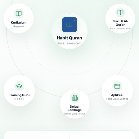
✦
Buku & Al-
Kurikulum
Qur’an
Siap pakai
Baca dan praktikkan
Habit Quran
Pusat ekosistem
Training Guru
Aplikasi
TFT & IHT
Habit Quran & Hafizo
Solusi
Lembaga
Sistem yang terukur