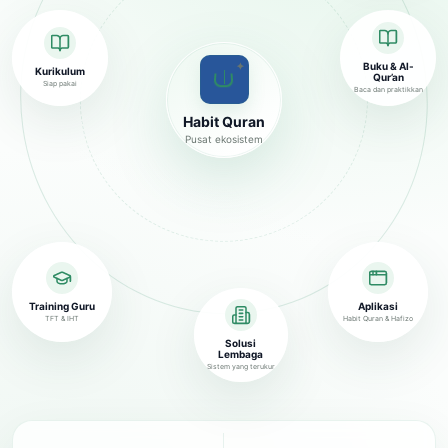
✦
Buku & Al-
Kurikulum
Qur’an
Siap pakai
Baca dan praktikkan
Habit Quran
Pusat ekosistem
Training Guru
Aplikasi
TFT & IHT
Habit Quran & Hafizo
Solusi
Lembaga
Sistem yang terukur