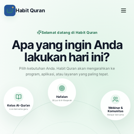
✦
Habit Quran
Selamat datang di Habit Quran
Apa yang ingin Anda
lakukan hari ini?
Pilih kebutuhan Anda. Habit Quran akan mengarahkan ke
program, aplikasi, atau layanan yang paling tepat.
Hafalan
30 juz & Al-Baqarah
Kelas Al-Qur’an
Webinar &
Live bersama guru
Komunitas
Belajar bersama