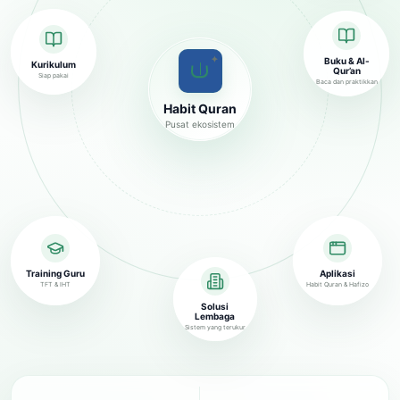
✦
Buku & Al-
Kurikulum
Qur’an
Siap pakai
Baca dan praktikkan
Habit Quran
Pusat ekosistem
Training Guru
Aplikasi
TFT & IHT
Habit Quran & Hafizo
Solusi
Lembaga
Sistem yang terukur