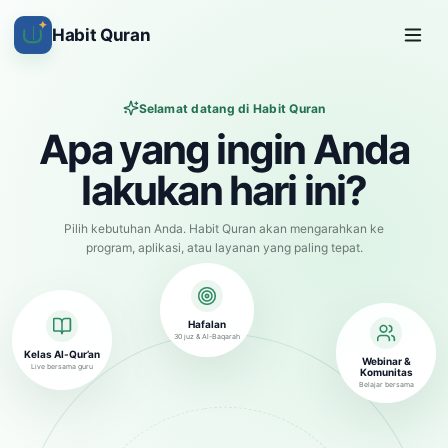
✦
Habit Quran
Selamat datang di Habit Quran
Apa yang ingin Anda
lakukan hari ini?
Pilih kebutuhan Anda. Habit Quran akan mengarahkan ke
program, aplikasi, atau layanan yang paling tepat.
Hafalan
30 juz & Al-Baqarah
Kelas Al-Qur’an
Webinar &
Live bersama guru
Komunitas
Belajar bersama