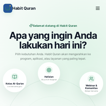
✦
Habit Quran
Selamat datang di Habit Quran
Apa yang ingin Anda
lakukan hari ini?
Pilih kebutuhan Anda. Habit Quran akan mengarahkan ke
program, aplikasi, atau layanan yang paling tepat.
Hafalan
30 juz & Al-Baqarah
Kelas Al-Qur’an
Webinar &
Live bersama guru
Komunitas
Belajar bersama