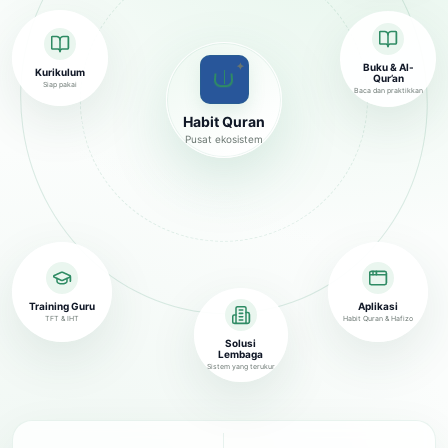
✦
Buku & Al-
Kurikulum
Qur’an
Siap pakai
Baca dan praktikkan
Habit Quran
Pusat ekosistem
Training Guru
Aplikasi
TFT & IHT
Habit Quran & Hafizo
Solusi
Lembaga
Sistem yang terukur