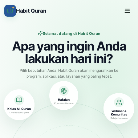
✦
Habit Quran
Selamat datang di Habit Quran
Apa yang ingin Anda
lakukan hari ini?
Pilih kebutuhan Anda. Habit Quran akan mengarahkan ke
program, aplikasi, atau layanan yang paling tepat.
Hafalan
30 juz & Al-Baqarah
Kelas Al-Qur’an
Webinar &
Live bersama guru
Komunitas
Belajar bersama