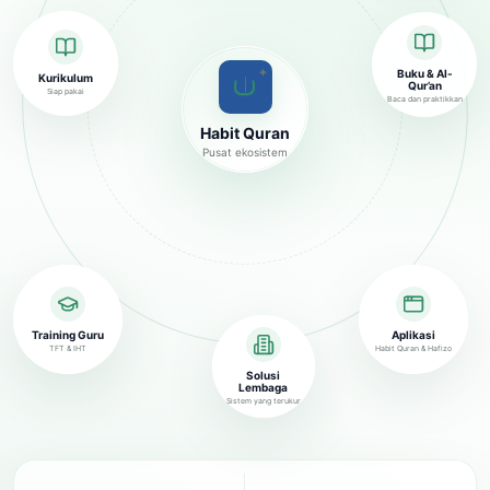
✦
Buku & Al-
Kurikulum
Qur’an
Siap pakai
Baca dan praktikkan
Habit Quran
Pusat ekosistem
Training Guru
Aplikasi
TFT & IHT
Habit Quran & Hafizo
Solusi
Lembaga
Sistem yang terukur