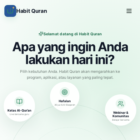
✦
Habit Quran
Selamat datang di Habit Quran
Apa yang ingin Anda
lakukan hari ini?
Pilih kebutuhan Anda. Habit Quran akan mengarahkan ke
program, aplikasi, atau layanan yang paling tepat.
Hafalan
30 juz & Al-Baqarah
Kelas Al-Qur’an
Webinar &
Live bersama guru
Komunitas
Belajar bersama