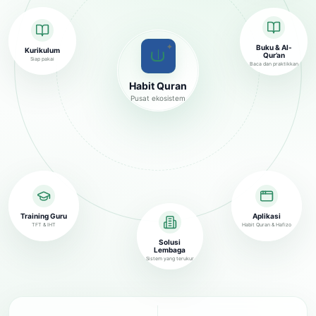
✦
Buku & Al-
Kurikulum
Qur’an
Siap pakai
Baca dan praktikkan
Habit Quran
Pusat ekosistem
Training Guru
Aplikasi
TFT & IHT
Habit Quran & Hafizo
Solusi
Lembaga
Sistem yang terukur