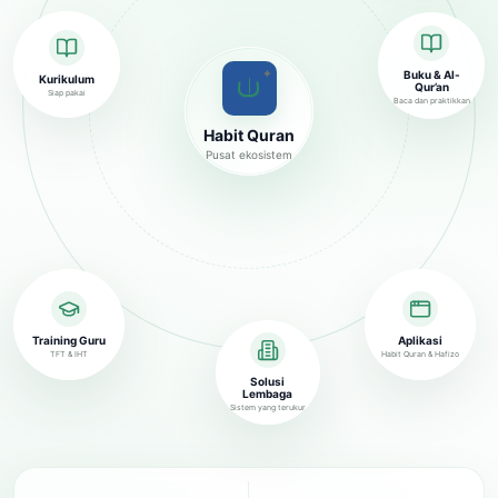
✦
Buku & Al-
Kurikulum
Qur’an
Siap pakai
Baca dan praktikkan
Habit Quran
Pusat ekosistem
Training Guru
Aplikasi
TFT & IHT
Habit Quran & Hafizo
Solusi
Lembaga
Sistem yang terukur