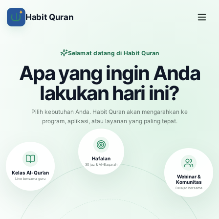
✦
Habit Quran
Selamat datang di Habit Quran
Apa yang ingin Anda
lakukan hari ini?
Pilih kebutuhan Anda. Habit Quran akan mengarahkan ke
program, aplikasi, atau layanan yang paling tepat.
Hafalan
30 juz & Al-Baqarah
Kelas Al-Qur’an
Webinar &
Live bersama guru
Komunitas
Belajar bersama