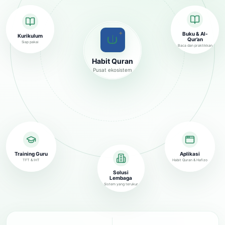
✦
Buku & Al-
Kurikulum
Qur’an
Siap pakai
Baca dan praktikkan
Habit Quran
Pusat ekosistem
Training Guru
Aplikasi
TFT & IHT
Habit Quran & Hafizo
Solusi
Lembaga
Sistem yang terukur