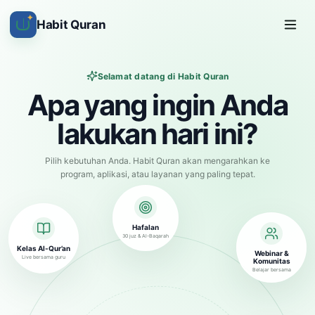
✦
Habit Quran
Selamat datang di Habit Quran
Apa yang ingin Anda
lakukan hari ini?
Pilih kebutuhan Anda. Habit Quran akan mengarahkan ke
program, aplikasi, atau layanan yang paling tepat.
Hafalan
30 juz & Al-Baqarah
Kelas Al-Qur’an
Webinar &
Live bersama guru
Komunitas
Belajar bersama