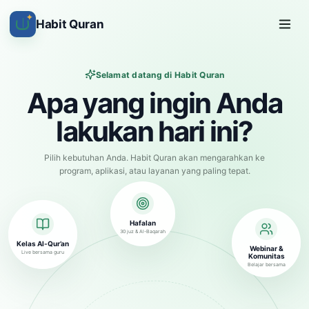
✦
Habit Quran
Selamat datang di Habit Quran
Apa yang ingin Anda
lakukan hari ini?
Pilih kebutuhan Anda. Habit Quran akan mengarahkan ke
program, aplikasi, atau layanan yang paling tepat.
Hafalan
30 juz & Al-Baqarah
Kelas Al-Qur’an
Webinar &
Live bersama guru
Komunitas
Belajar bersama