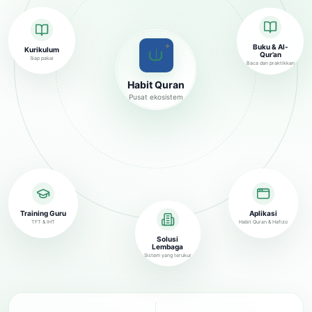
✦
Buku & Al-
Kurikulum
Qur’an
Siap pakai
Baca dan praktikkan
Habit Quran
Pusat ekosistem
Training Guru
Aplikasi
TFT & IHT
Habit Quran & Hafizo
Solusi
Lembaga
Sistem yang terukur