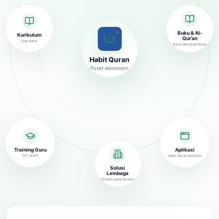
✦
Buku & Al-
Kurikulum
Qur’an
Siap pakai
Baca dan praktikkan
Habit Quran
Pusat ekosistem
Training Guru
Aplikasi
TFT & IHT
Habit Quran & Hafizo
Solusi
Lembaga
Sistem yang terukur