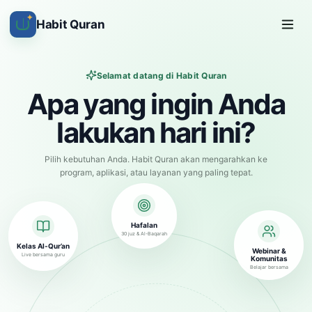
✦
Habit Quran
Selamat datang di Habit Quran
Apa yang ingin Anda
lakukan hari ini?
Pilih kebutuhan Anda. Habit Quran akan mengarahkan ke
program, aplikasi, atau layanan yang paling tepat.
Hafalan
30 juz & Al-Baqarah
Kelas Al-Qur’an
Webinar &
Live bersama guru
Komunitas
Belajar bersama