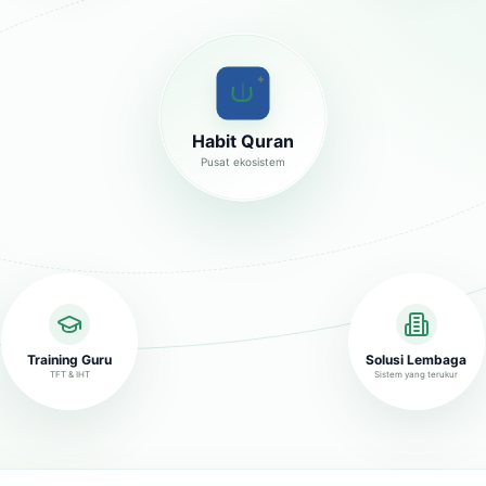
✦
Habit Quran
Pusat ekosistem
Training Guru
Solusi Lembaga
TFT & IHT
Sistem yang terukur