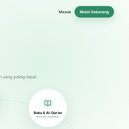
Masuk
Mulai Sekarang
n yang paling tepat.
Buku & Al-Qur’an
Baca dan praktikkan