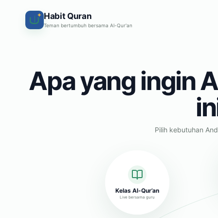
Habit Quran
✦
Teman bertumbuh bersama Al-Qur'an
Apa yang ingin A
in
Pilih kebutuhan And
Kelas Al-Qur’an
Live bersama guru