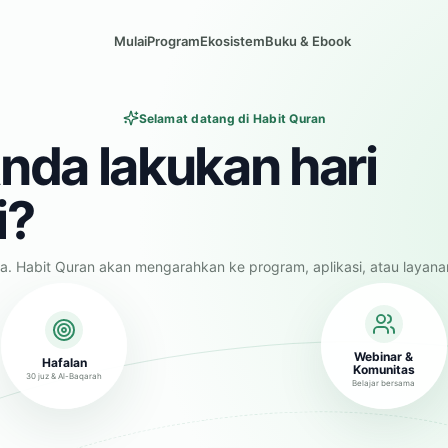
Mulai
Program
Ekosistem
Buku & Ebook
Selamat datang di Habit Quran
nda lakukan hari
i?
a. Habit Quran akan mengarahkan ke program, aplikasi, atau layana
Webinar &
Hafalan
Komunitas
30 juz & Al-Baqarah
Belajar bersama