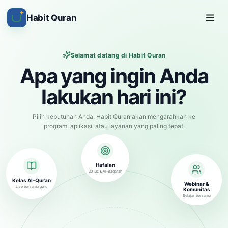
✦
Habit Quran
Selamat datang di Habit Quran
Apa yang ingin Anda
lakukan hari ini?
Pilih kebutuhan Anda. Habit Quran akan mengarahkan ke
program, aplikasi, atau layanan yang paling tepat.
Hafalan
30 juz & Al-Baqarah
Kelas Al-Qur’an
Webinar &
Live bersama guru
Komunitas
Belajar bersama