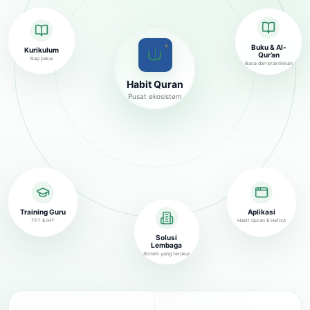
✦
Buku & Al-
Kurikulum
Qur’an
Siap pakai
Baca dan praktikkan
Habit Quran
Pusat ekosistem
Training Guru
Aplikasi
TFT & IHT
Habit Quran & Hafizo
Solusi
Lembaga
Sistem yang terukur