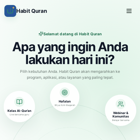
✦
Habit Quran
Selamat datang di Habit Quran
Apa yang ingin Anda
lakukan hari ini?
Pilih kebutuhan Anda. Habit Quran akan mengarahkan ke
program, aplikasi, atau layanan yang paling tepat.
Hafalan
30 juz & Al-Baqarah
Kelas Al-Qur’an
Webinar &
Live bersama guru
Komunitas
Belajar bersama