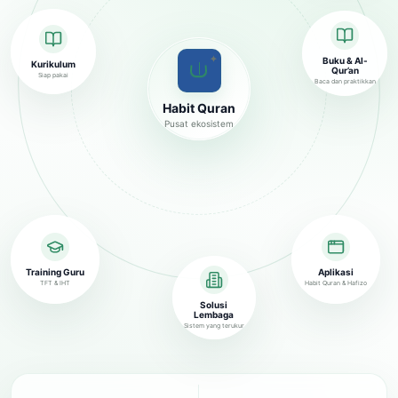
✦
Buku & Al-
Kurikulum
Qur’an
Siap pakai
Baca dan praktikkan
Habit Quran
Pusat ekosistem
Training Guru
Aplikasi
TFT & IHT
Habit Quran & Hafizo
Solusi
Lembaga
Sistem yang terukur