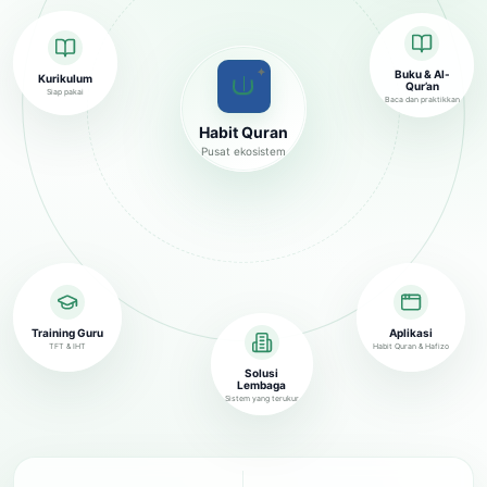
✦
Buku & Al-
Kurikulum
Qur’an
Siap pakai
Baca dan praktikkan
Habit Quran
Pusat ekosistem
Training Guru
Aplikasi
TFT & IHT
Habit Quran & Hafizo
Solusi
Lembaga
Sistem yang terukur