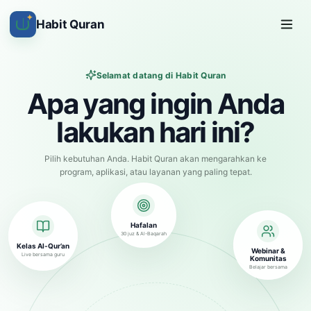
✦
Habit Quran
Selamat datang di Habit Quran
Apa yang ingin Anda
lakukan hari ini?
Pilih kebutuhan Anda. Habit Quran akan mengarahkan ke
program, aplikasi, atau layanan yang paling tepat.
Hafalan
30 juz & Al-Baqarah
Kelas Al-Qur’an
Webinar &
Live bersama guru
Komunitas
Belajar bersama