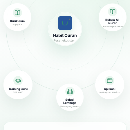
✦
Buku & Al-
Kurikulum
Qur’an
Siap pakai
Baca dan praktikkan
Habit Quran
Pusat ekosistem
Training Guru
Aplikasi
TFT & IHT
Habit Quran & Hafizo
Solusi
Lembaga
Sistem yang terukur