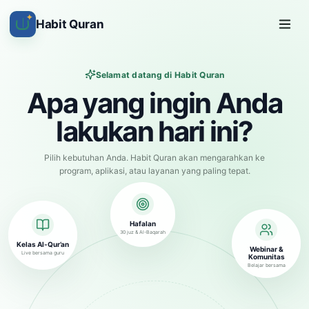
✦
Habit Quran
Selamat datang di Habit Quran
Apa yang ingin Anda
lakukan hari ini?
Pilih kebutuhan Anda. Habit Quran akan mengarahkan ke
program, aplikasi, atau layanan yang paling tepat.
Hafalan
30 juz & Al-Baqarah
Kelas Al-Qur’an
Webinar &
Live bersama guru
Komunitas
Belajar bersama