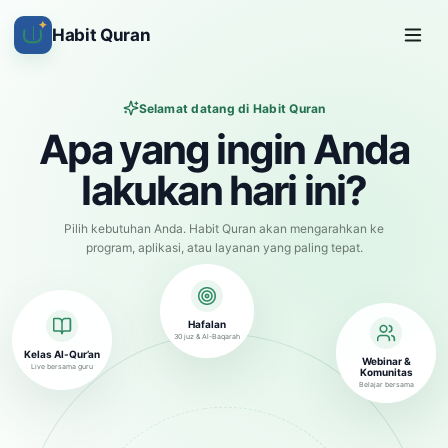
✦
Habit Quran
Selamat datang di Habit Quran
Apa yang ingin Anda
lakukan hari ini?
Pilih kebutuhan Anda. Habit Quran akan mengarahkan ke
program, aplikasi, atau layanan yang paling tepat.
Hafalan
30 juz & Al-Baqarah
Kelas Al-Qur’an
Webinar &
Live bersama guru
Komunitas
Belajar bersama