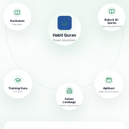
✦
Buku & Al-
Kurikulum
Qur’an
Siap pakai
Baca dan praktikkan
Habit Quran
Pusat ekosistem
Training Guru
Aplikasi
TFT & IHT
Habit Quran & Hafizo
Solusi
Lembaga
Sistem yang terukur