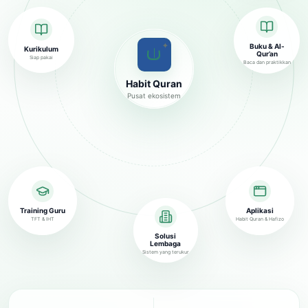
✦
Buku & Al-
Kurikulum
Qur’an
Siap pakai
Baca dan praktikkan
Habit Quran
Pusat ekosistem
Training Guru
Aplikasi
TFT & IHT
Habit Quran & Hafizo
Solusi
Lembaga
Sistem yang terukur