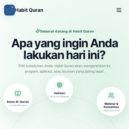
✦
Habit Quran
Selamat datang di Habit Quran
Apa yang ingin Anda
lakukan hari ini?
Pilih kebutuhan Anda. Habit Quran akan mengarahkan ke
program, aplikasi, atau layanan yang paling tepat.
Hafalan
30 juz & Al-Baqarah
Kelas Al-Qur’an
Webinar &
Live bersama guru
Komunitas
Belajar bersama