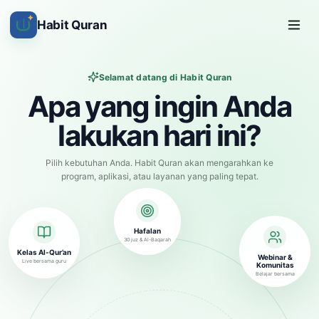
✦
Habit Quran
Selamat datang di Habit Quran
Apa yang ingin Anda
lakukan hari ini?
Pilih kebutuhan Anda. Habit Quran akan mengarahkan ke
program, aplikasi, atau layanan yang paling tepat.
Hafalan
30 juz & Al-Baqarah
Kelas Al-Qur’an
Webinar &
Live bersama guru
Komunitas
Belajar bersama