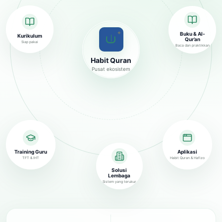
✦
Buku & Al-
Kurikulum
Qur’an
Siap pakai
Baca dan praktikkan
Habit Quran
Pusat ekosistem
Training Guru
Aplikasi
TFT & IHT
Habit Quran & Hafizo
Solusi
Lembaga
Sistem yang terukur