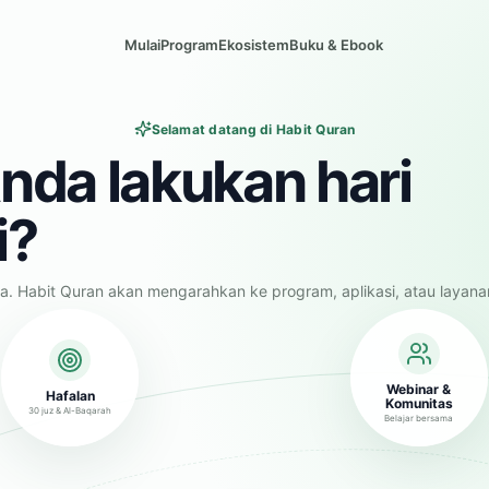
Mulai
Program
Ekosistem
Buku & Ebook
Selamat datang di Habit Quran
nda lakukan hari
i?
a. Habit Quran akan mengarahkan ke program, aplikasi, atau layana
Webinar &
Hafalan
Komunitas
30 juz & Al-Baqarah
Belajar bersama