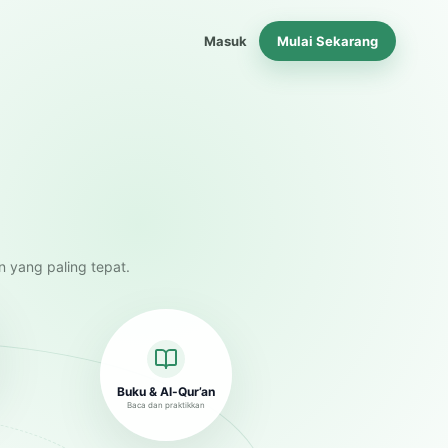
Masuk
Mulai Sekarang
n yang paling tepat.
Buku & Al-Qur’an
Baca dan praktikkan