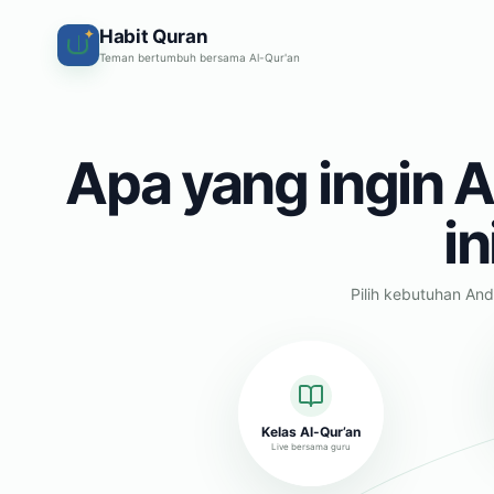
Habit Quran
✦
Teman bertumbuh bersama Al-Qur'an
Apa yang ingin A
in
Pilih kebutuhan And
Kelas Al-Qur’an
Live bersama guru