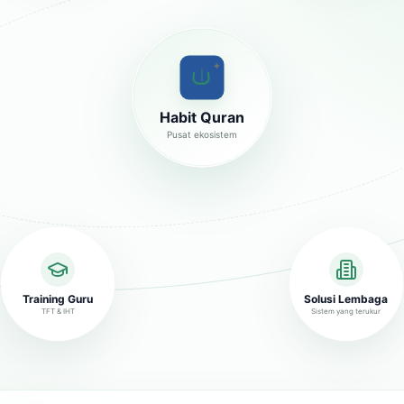
✦
Habit Quran
Pusat ekosistem
Training Guru
Solusi Lembaga
TFT & IHT
Sistem yang terukur