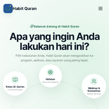
✦
Habit Quran
Selamat datang di Habit Quran
Apa yang ingin Anda
lakukan hari ini?
Pilih kebutuhan Anda. Habit Quran akan mengarahkan ke
program, aplikasi, atau layanan yang paling tepat.
Hafalan
30 juz & Al-Baqarah
Kelas Al-Qur’an
Webinar &
Live bersama guru
Komunitas
Belajar bersama