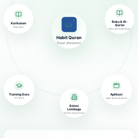
✦
Buku & Al-
Kurikulum
Qur’an
Siap pakai
Baca dan praktikkan
Habit Quran
Pusat ekosistem
Training Guru
Aplikasi
TFT & IHT
Habit Quran & Hafizo
Solusi
Lembaga
Sistem yang terukur