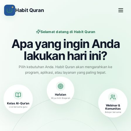
✦
Habit Quran
Selamat datang di Habit Quran
Apa yang ingin Anda
lakukan hari ini?
Pilih kebutuhan Anda. Habit Quran akan mengarahkan ke
program, aplikasi, atau layanan yang paling tepat.
Hafalan
30 juz & Al-Baqarah
Kelas Al-Qur’an
Webinar &
Live bersama guru
Komunitas
Belajar bersama