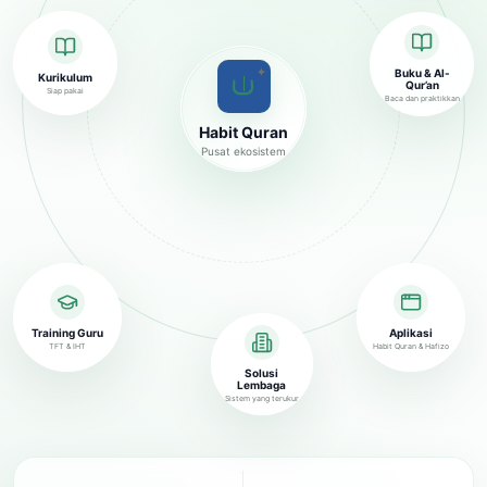
✦
Buku & Al-
Kurikulum
Qur’an
Siap pakai
Baca dan praktikkan
Habit Quran
Pusat ekosistem
Training Guru
Aplikasi
TFT & IHT
Habit Quran & Hafizo
Solusi
Lembaga
Sistem yang terukur