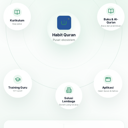
✦
Buku & Al-
Kurikulum
Qur’an
Siap pakai
Baca dan praktikkan
Habit Quran
Pusat ekosistem
Training Guru
Aplikasi
TFT & IHT
Habit Quran & Hafizo
Solusi
Lembaga
Sistem yang terukur