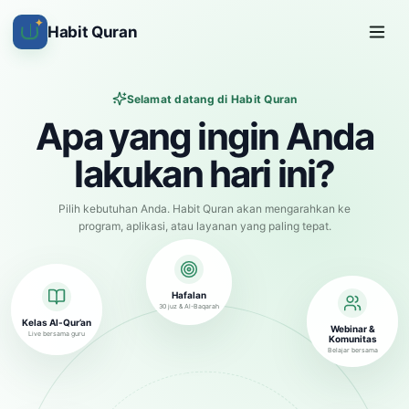
✦
Habit Quran
Selamat datang di Habit Quran
Apa yang ingin Anda
lakukan hari ini?
Pilih kebutuhan Anda. Habit Quran akan mengarahkan ke
program, aplikasi, atau layanan yang paling tepat.
Hafalan
30 juz & Al-Baqarah
Kelas Al-Qur’an
Webinar &
Live bersama guru
Komunitas
Belajar bersama