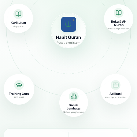
✦
Buku & Al-
Kurikulum
Qur’an
Siap pakai
Baca dan praktikkan
Habit Quran
Pusat ekosistem
Training Guru
Aplikasi
TFT & IHT
Habit Quran & Hafizo
Solusi
Lembaga
Sistem yang terukur