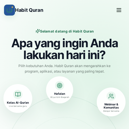
✦
Habit Quran
Selamat datang di Habit Quran
Apa yang ingin Anda
lakukan hari ini?
Pilih kebutuhan Anda. Habit Quran akan mengarahkan ke
program, aplikasi, atau layanan yang paling tepat.
Hafalan
30 juz & Al-Baqarah
Kelas Al-Qur’an
Webinar &
Live bersama guru
Komunitas
Belajar bersama