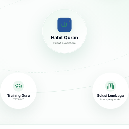
✦
Habit Quran
Pusat ekosistem
Training Guru
Solusi Lembaga
TFT & IHT
Sistem yang terukur