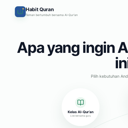
Habit Quran
✦
Teman bertumbuh bersama Al-Qur'an
Apa yang ingin A
in
Pilih kebutuhan And
Kelas Al-Qur’an
Live bersama guru