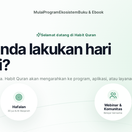
Mulai
Program
Ekosistem
Buku & Ebook
Selamat datang di Habit Quran
nda lakukan hari
i?
a. Habit Quran akan mengarahkan ke program, aplikasi, atau layana
Webinar &
Hafalan
Komunitas
30 juz & Al-Baqarah
Belajar bersama