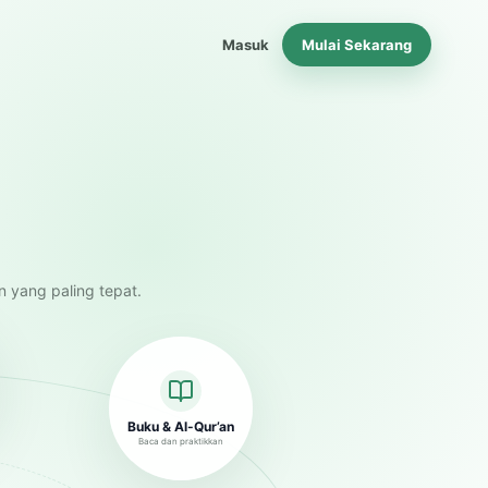
Masuk
Mulai Sekarang
n yang paling tepat.
Buku & Al-Qur’an
Baca dan praktikkan