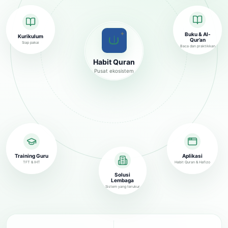
✦
Buku & Al-
Kurikulum
Qur’an
Siap pakai
Baca dan praktikkan
Habit Quran
Pusat ekosistem
Training Guru
Aplikasi
TFT & IHT
Habit Quran & Hafizo
Solusi
Lembaga
Sistem yang terukur