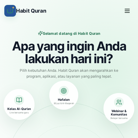
✦
Habit Quran
Selamat datang di Habit Quran
Apa yang ingin Anda
lakukan hari ini?
Pilih kebutuhan Anda. Habit Quran akan mengarahkan ke
program, aplikasi, atau layanan yang paling tepat.
Hafalan
30 juz & Al-Baqarah
Kelas Al-Qur’an
Webinar &
Live bersama guru
Komunitas
Belajar bersama