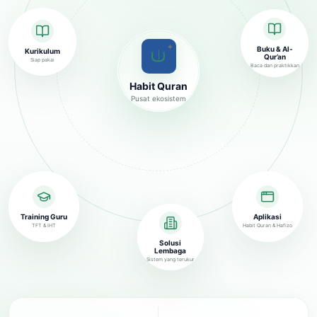
✦
Buku & Al-
Kurikulum
Qur’an
Siap pakai
Baca dan praktikkan
Habit Quran
Pusat ekosistem
Training Guru
Aplikasi
TFT & IHT
Habit Quran & Hafizo
Solusi
Lembaga
Sistem yang terukur