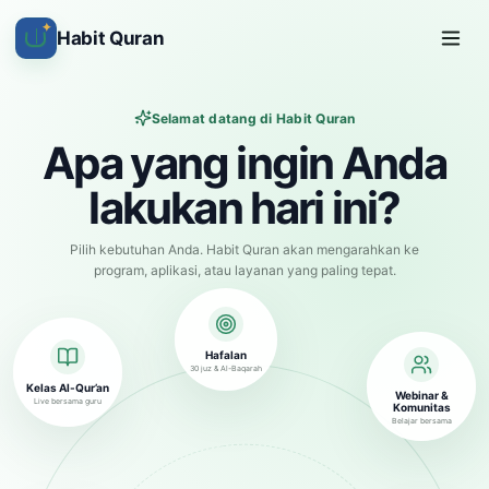
✦
Habit Quran
Selamat datang di Habit Quran
Apa yang ingin Anda
lakukan hari ini?
Pilih kebutuhan Anda. Habit Quran akan mengarahkan ke
program, aplikasi, atau layanan yang paling tepat.
Hafalan
30 juz & Al-Baqarah
Kelas Al-Qur’an
Webinar &
Live bersama guru
Komunitas
Belajar bersama