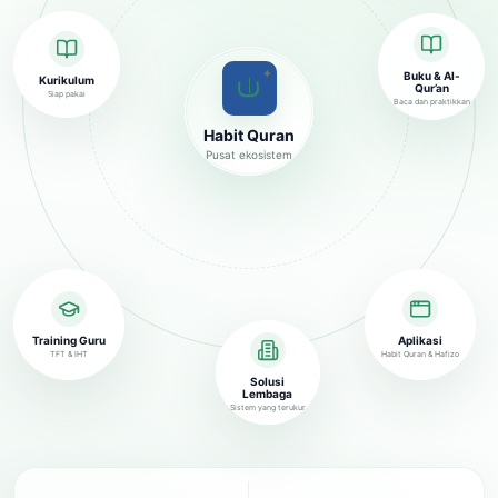
✦
Buku & Al-
Kurikulum
Qur’an
Siap pakai
Baca dan praktikkan
Habit Quran
Pusat ekosistem
Training Guru
Aplikasi
TFT & IHT
Habit Quran & Hafizo
Solusi
Lembaga
Sistem yang terukur