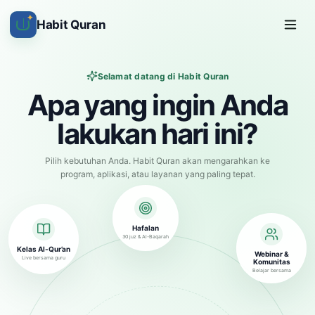
✦
Habit Quran
Selamat datang di Habit Quran
Apa yang ingin Anda
lakukan hari ini?
Pilih kebutuhan Anda. Habit Quran akan mengarahkan ke
program, aplikasi, atau layanan yang paling tepat.
Hafalan
30 juz & Al-Baqarah
Kelas Al-Qur’an
Webinar &
Live bersama guru
Komunitas
Belajar bersama