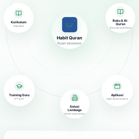
✦
Buku & Al-
Kurikulum
Qur’an
Siap pakai
Baca dan praktikkan
Habit Quran
Pusat ekosistem
Training Guru
Aplikasi
TFT & IHT
Habit Quran & Hafizo
Solusi
Lembaga
Sistem yang terukur