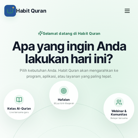
✦
Habit Quran
Selamat datang di Habit Quran
Apa yang ingin Anda
lakukan hari ini?
Pilih kebutuhan Anda. Habit Quran akan mengarahkan ke
program, aplikasi, atau layanan yang paling tepat.
Hafalan
30 juz & Al-Baqarah
Kelas Al-Qur’an
Webinar &
Live bersama guru
Komunitas
Belajar bersama