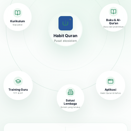
✦
Buku & Al-
Kurikulum
Qur’an
Siap pakai
Baca dan praktikkan
Habit Quran
Pusat ekosistem
Training Guru
Aplikasi
TFT & IHT
Habit Quran & Hafizo
Solusi
Lembaga
Sistem yang terukur