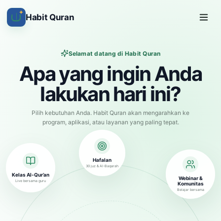
✦
Habit Quran
Selamat datang di Habit Quran
Apa yang ingin Anda
lakukan hari ini?
Pilih kebutuhan Anda. Habit Quran akan mengarahkan ke
program, aplikasi, atau layanan yang paling tepat.
Hafalan
30 juz & Al-Baqarah
Kelas Al-Qur’an
Webinar &
Live bersama guru
Komunitas
Belajar bersama