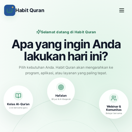
✦
Habit Quran
Selamat datang di Habit Quran
Apa yang ingin Anda
lakukan hari ini?
Pilih kebutuhan Anda. Habit Quran akan mengarahkan ke
program, aplikasi, atau layanan yang paling tepat.
Hafalan
30 juz & Al-Baqarah
Kelas Al-Qur’an
Webinar &
Live bersama guru
Komunitas
Belajar bersama