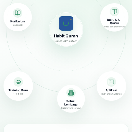
✦
Buku & Al-
Kurikulum
Qur’an
Siap pakai
Baca dan praktikkan
Habit Quran
Pusat ekosistem
Training Guru
Aplikasi
TFT & IHT
Habit Quran & Hafizo
Solusi
Lembaga
Sistem yang terukur