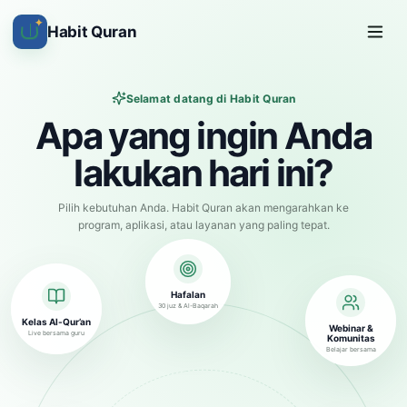
✦
Habit Quran
Selamat datang di Habit Quran
Apa yang ingin Anda
lakukan hari ini?
Pilih kebutuhan Anda. Habit Quran akan mengarahkan ke
program, aplikasi, atau layanan yang paling tepat.
Hafalan
30 juz & Al-Baqarah
Kelas Al-Qur’an
Webinar &
Live bersama guru
Komunitas
Belajar bersama