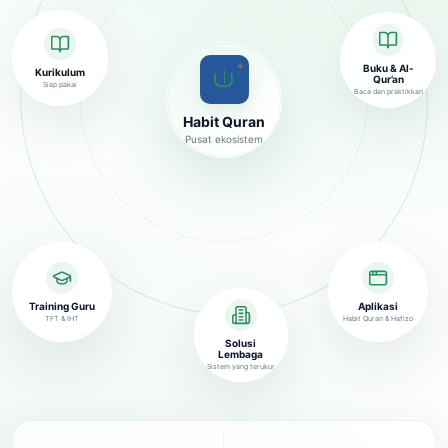
✦
Buku & Al-
Kurikulum
Qur’an
Siap pakai
Baca dan praktikkan
Habit Quran
Pusat ekosistem
Training Guru
Aplikasi
TFT & IHT
Habit Quran & Hafizo
Solusi
Lembaga
Sistem yang terukur