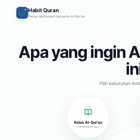
Habit Quran
✦
Teman bertumbuh bersama Al-Qur'an
Apa yang ingin A
in
Pilih kebutuhan And
Kelas Al-Qur’an
Live bersama guru