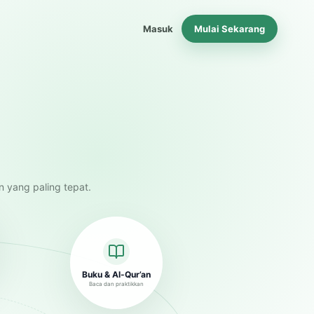
Masuk
Mulai Sekarang
n yang paling tepat.
Buku & Al-Qur’an
Baca dan praktikkan