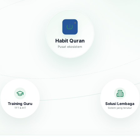
✦
Habit Quran
Pusat ekosistem
Training Guru
Solusi Lembaga
TFT & IHT
Sistem yang terukur