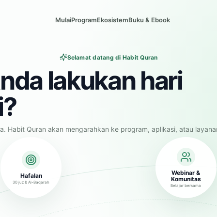
Mulai
Program
Ekosistem
Buku & Ebook
Selamat datang di Habit Quran
nda lakukan hari
i?
a. Habit Quran akan mengarahkan ke program, aplikasi, atau layana
Webinar &
Hafalan
Komunitas
30 juz & Al-Baqarah
Belajar bersama