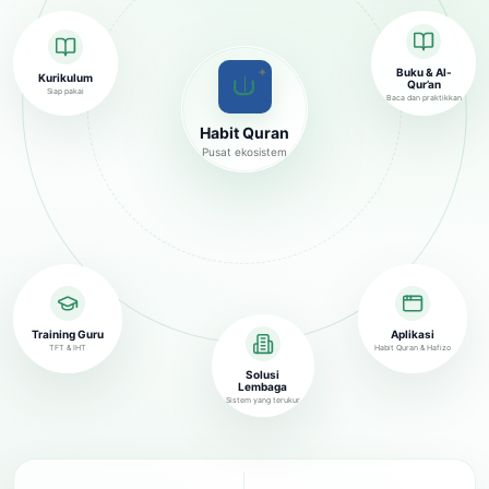
✦
Buku & Al-
Kurikulum
Qur’an
Siap pakai
Baca dan praktikkan
Habit Quran
Pusat ekosistem
Training Guru
Aplikasi
TFT & IHT
Habit Quran & Hafizo
Solusi
Lembaga
Sistem yang terukur