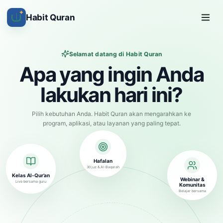
✦
Habit Quran
Selamat datang di Habit Quran
Apa yang ingin Anda
lakukan hari ini?
Pilih kebutuhan Anda. Habit Quran akan mengarahkan ke
program, aplikasi, atau layanan yang paling tepat.
Hafalan
30 juz & Al-Baqarah
Kelas Al-Qur’an
Webinar &
Live bersama guru
Komunitas
Belajar bersama