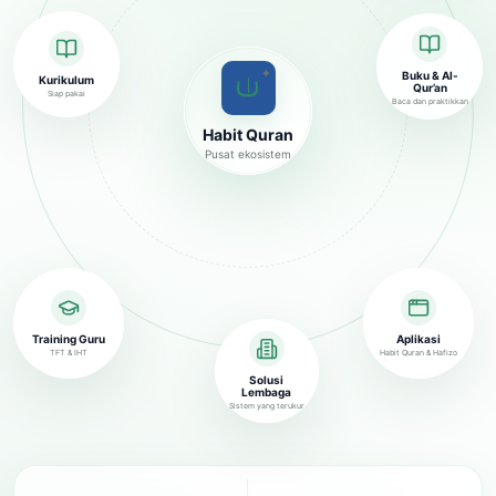
✦
Buku & Al-
Kurikulum
Qur’an
Siap pakai
Baca dan praktikkan
Habit Quran
Pusat ekosistem
Training Guru
Aplikasi
TFT & IHT
Habit Quran & Hafizo
Solusi
Lembaga
Sistem yang terukur