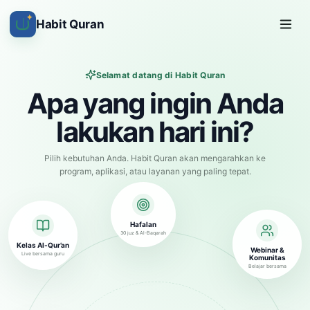
✦
Habit Quran
Selamat datang di Habit Quran
Apa yang ingin Anda
lakukan hari ini?
Pilih kebutuhan Anda. Habit Quran akan mengarahkan ke
program, aplikasi, atau layanan yang paling tepat.
Hafalan
30 juz & Al-Baqarah
Kelas Al-Qur’an
Webinar &
Live bersama guru
Komunitas
Belajar bersama