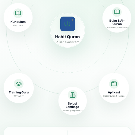
✦
Buku & Al-
Kurikulum
Qur’an
Siap pakai
Baca dan praktikkan
Habit Quran
Pusat ekosistem
Training Guru
Aplikasi
TFT & IHT
Habit Quran & Hafizo
Solusi
Lembaga
Sistem yang terukur