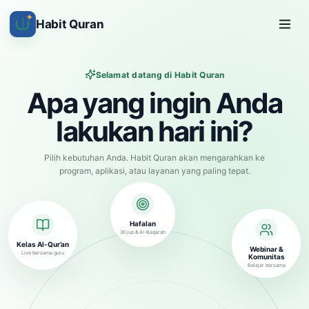
✦
Habit Quran
Selamat datang di Habit Quran
Apa yang ingin Anda
lakukan hari ini?
Pilih kebutuhan Anda. Habit Quran akan mengarahkan ke
program, aplikasi, atau layanan yang paling tepat.
Hafalan
30 juz & Al-Baqarah
Kelas Al-Qur’an
Webinar &
Live bersama guru
Komunitas
Belajar bersama