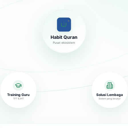
✦
Habit Quran
Pusat ekosistem
Training Guru
Solusi Lembaga
TFT & IHT
Sistem yang terukur