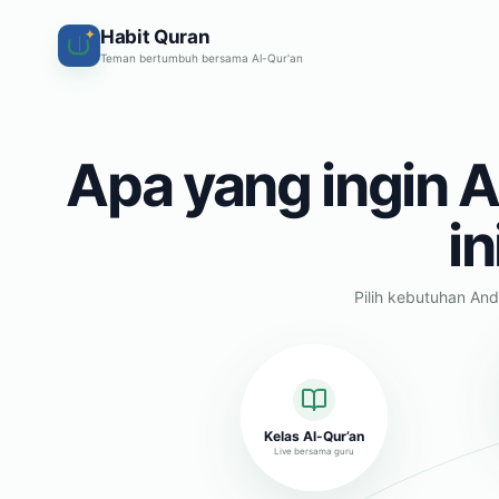
Habit Quran
✦
Teman bertumbuh bersama Al-Qur'an
Apa yang ingin A
in
Pilih kebutuhan And
Kelas Al-Qur’an
Live bersama guru