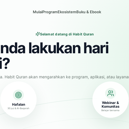
Mulai
Program
Ekosistem
Buku & Ebook
Selamat datang di Habit Quran
nda lakukan hari
i?
a. Habit Quran akan mengarahkan ke program, aplikasi, atau layana
Webinar &
Hafalan
Komunitas
30 juz & Al-Baqarah
Belajar bersama