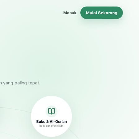
Masuk
Mulai Sekarang
n yang paling tepat.
Buku & Al-Qur’an
Baca dan praktikkan