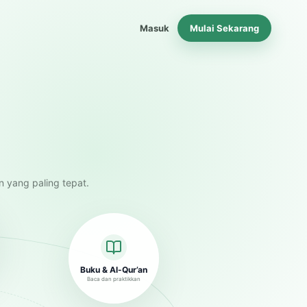
Masuk
Mulai Sekarang
n yang paling tepat.
Buku & Al-Qur’an
Baca dan praktikkan