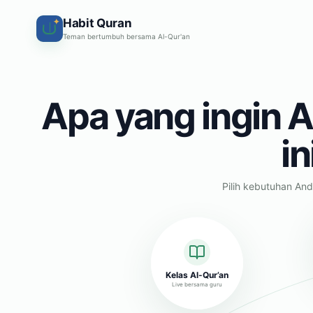
Habit Quran
✦
Teman bertumbuh bersama Al-Qur'an
Apa yang ingin A
in
Pilih kebutuhan And
Kelas Al-Qur’an
Live bersama guru