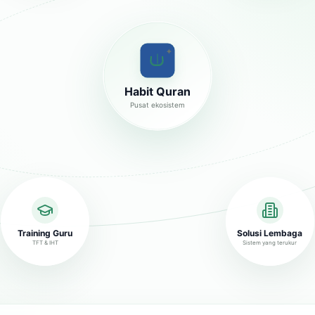
✦
Habit Quran
Pusat ekosistem
Training Guru
Solusi Lembaga
TFT & IHT
Sistem yang terukur