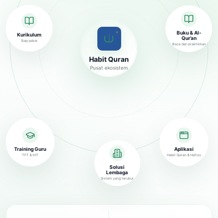
✦
Buku & Al-
Kurikulum
Qur’an
Siap pakai
Baca dan praktikkan
Habit Quran
Pusat ekosistem
Training Guru
Aplikasi
TFT & IHT
Habit Quran & Hafizo
Solusi
Lembaga
Sistem yang terukur