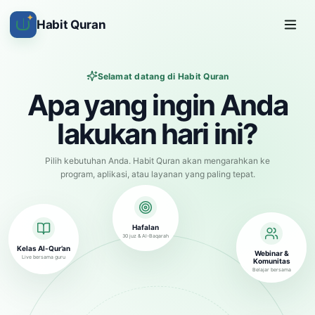
✦
Habit Quran
Selamat datang di Habit Quran
Apa yang ingin Anda
lakukan hari ini?
Pilih kebutuhan Anda. Habit Quran akan mengarahkan ke
program, aplikasi, atau layanan yang paling tepat.
Hafalan
30 juz & Al-Baqarah
Kelas Al-Qur’an
Webinar &
Live bersama guru
Komunitas
Belajar bersama